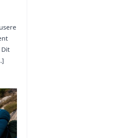
kusere
ent
 Dit
…]