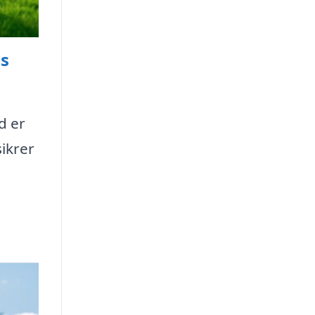
ps
d er
sikrer