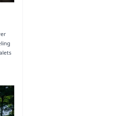
ver
eling
alets