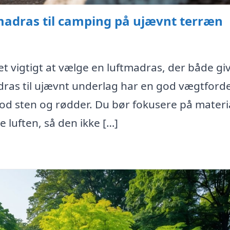
madras til camping på ujævnt terræn
t vigtigt at vælge en luftmadras, der både gi
dras til ujævnt underlag har en god vægtford
 mod sten og rødder. Du bør fokusere på materi
e luften, så den ikke […]