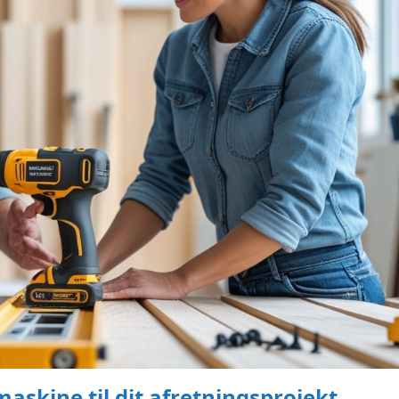
askine til dit afretningsprojekt